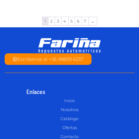
1
2
3
4
5
6
7
→
Escríbenos al +56 98839 6237
Enlaces
Inicio
Nosotros
Catálogo
Ofertas
Contacto