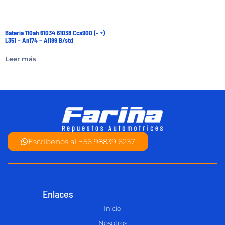
Bateria 110ah 61034 61038 Cca900 (- +)
L351 – An174 – Al189 B/std
Leer más
Escríbenos al +56 98839 6237
Enlaces
Inicio
Nosotros