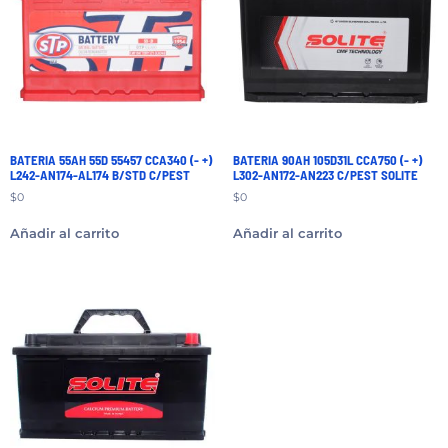
BATERIA 55AH 55D 55457 CCA340 (- +)
BATERIA 90AH 105D31L CCA750 (- +)
L242-AN174-AL174 B/STD C/PEST
L302-AN172-AN223 C/PEST SOLITE
$
0
$
0
Añadir al carrito
Añadir al carrito