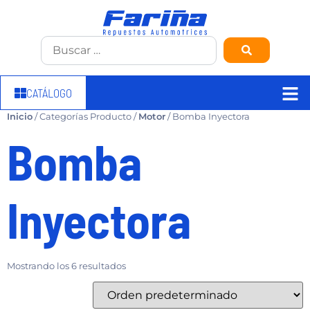
CATÁLOGO
Inicio
/ Categorías Producto /
Motor
/ Bomba Inyectora
Bomba
Inyectora
Mostrando los 6 resultados