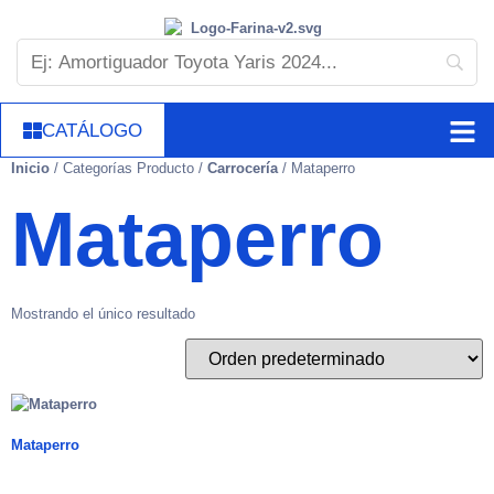
CATÁLOGO
Inicio
/ Categorías Producto /
Carrocería
/ Mataperro
Mataperro
Mostrando el único resultado
Mataperro