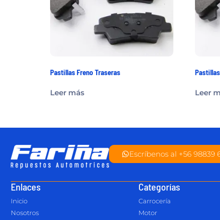
Pastillas Freno Traseras
Pastilla
Leer más
Leer 
Escríbenos al +56 98839 
Enlaces
Categorías
Inicio
Carrocería
Nosotros
Motor