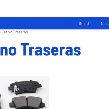
INICIO
NOS
s Freno Traseras
eno Traseras