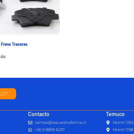
s Freno Traseras
más
6237
Contacto
Temuco
ventas@repuestosfarina.cl
Montt 1292
+56 9 8839 6237
Montt 1198