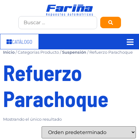
CATÁLOGO
Inicio
/ Categorías Producto /
Suspensión
/ Refuerzo Parachoque
Refuerzo
Parachoque
Mostrando el único resultado