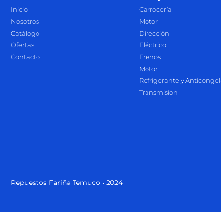
Inicio
Carrocería
Nosotros
Motor
Catálogo
Dirección
Ofertas
Eléctrico
Contacto
Frenos
Motor
Refrigerante y Anticonge
Transmision
Repuestos Fariña Temuco • 2024