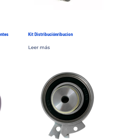
entes
Kit Distribuciónribucion
Leer más