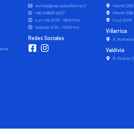
ventas@repuestosfarina.cl
Montt 1292
+56 9 8839 6237
Montt 1198
Lun-Vie 9:00 - 18:00 hrs.
Cruz 0491
Sábado 9:30 - 13:00 hrs.
Villarrica
Redes Sociales
A. Acevedo
Valdivia
lante
R. Picarte 