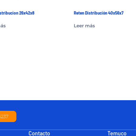
stribucion 26x42x8
Reten Distribución 40x56x7
más
Leer más
6237
Contacto
Temuco