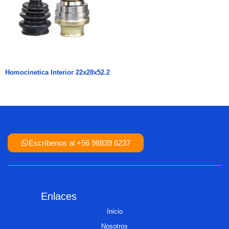
Homocinetica Interior 22x28x52.2
Escríbenos al +56 98839 6237
Enlaces
Inicio
Nosotros