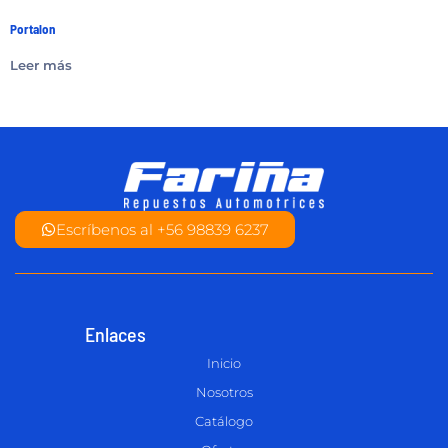
Portalon
Leer más
Escríbenos al +56 98839 6237
Enlaces
Inicio
Nosotros
Catálogo