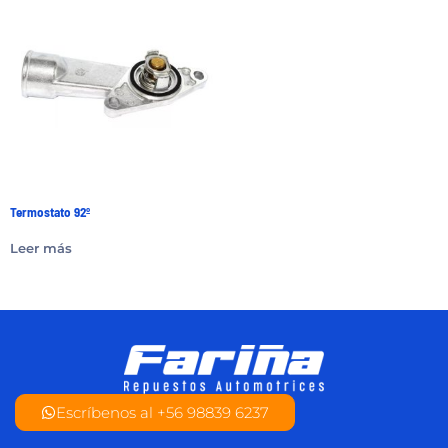
Termostato 92º
Leer más
Escríbenos al +56 98839 6237