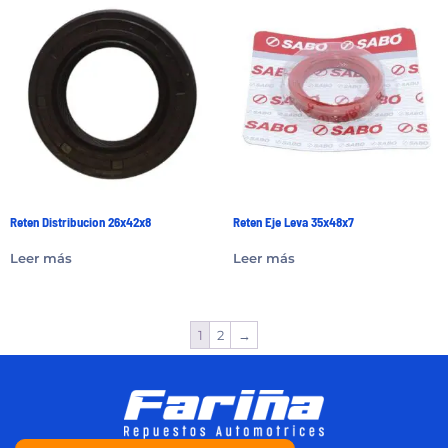
Reten Distribucion 26x42x8
Reten Eje Leva 35x48x7
Leer más
Leer más
1
2
→