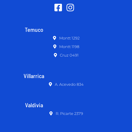
Temuco
Montt 1292
Montt 1198
Cruz 0491
Villarrica
A. Acevedo 834
Valdivia
R. Picarte 2379