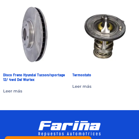
Disco Freno Hyundai Tucson/sportage
Termostato
12/ 4wd Del Wurtex
Leer más
Leer más