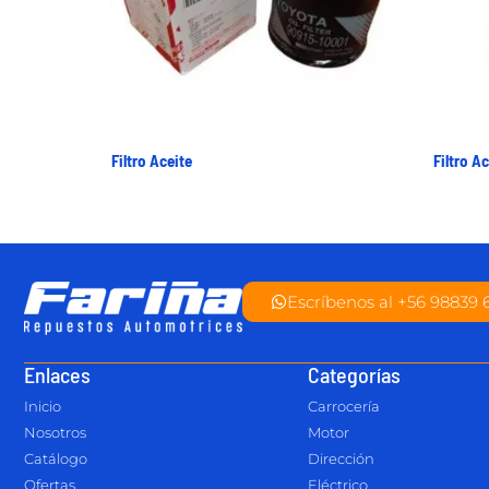
Filtro Aceite
Filtro Ac
Escríbenos al +56 98839 
Enlaces
Categorías
Inicio
Carrocería
Nosotros
Motor
Catálogo
Dirección
Ofertas
Eléctrico