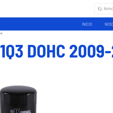
INICIO
NOS
14
81Q3 DOHC 2009