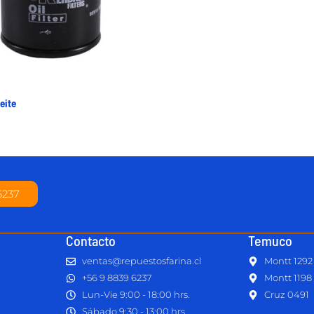
eite
6237
Contacto
Temuco
ventas@repuestosfarina.cl
Montt 1292
+56 9 8839 6237
Montt 1198
Lun-Vie 9:00 - 18:00 hrs.
Cruz 0491
Sábado 9:30 - 13:00 hrs.