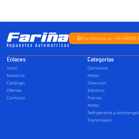
Escríbenos al +56 98839 
Enlaces
Categorías
Inicio
Carrocería
Nosotros
Motor
Catálogo
Dirección
Ofertas
Eléctrico
Contacto
Frenos
Motor
Refrigerante y Anticonge
Transmision