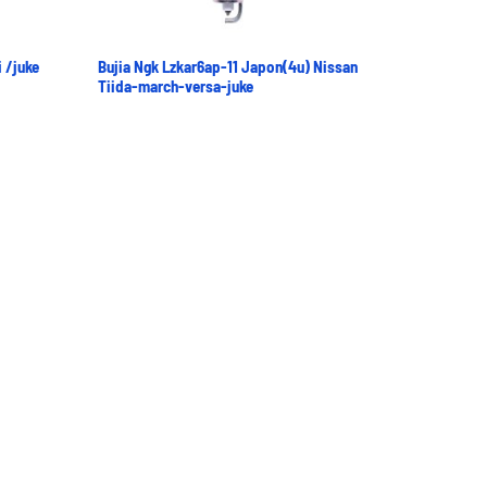
 /juke
Bujia Ngk Lzkar6ap-11 Japon(4u) Nissan
Tiida-march-versa-juke