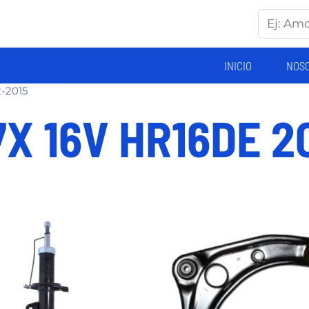
INICIO
NOS
2-2015
17X 16V HR16DE 2