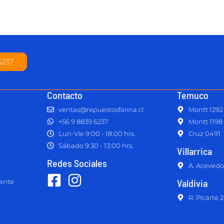
6237
Contacto
Temuco
ventas@repuestosfarina.cl
Montt 1292
+56 9 8839 6237
Montt 1198
Lun-Vie 9:00 - 18:00 hrs.
Cruz 0491
Sábado 9:30 - 13:00 hrs.
Villarrica
Redes Sociales
A. Acevedo
Valdivia
lante
R. Picarte 