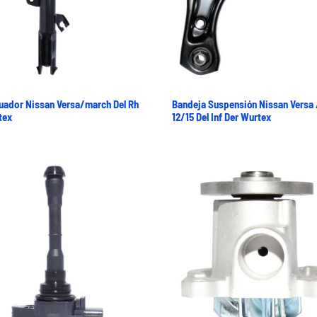
uador Nissan Versa/march Del Rh
Bandeja Suspensión Nissan Versa
tex
12/15 Del Inf Der Wurtex