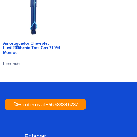
Amortiguador Chevrolet
Luv/l200/besta Tras Gas 31094
Monroe
Leer más
Escríbenos al +56 98839 6237
Enlaces