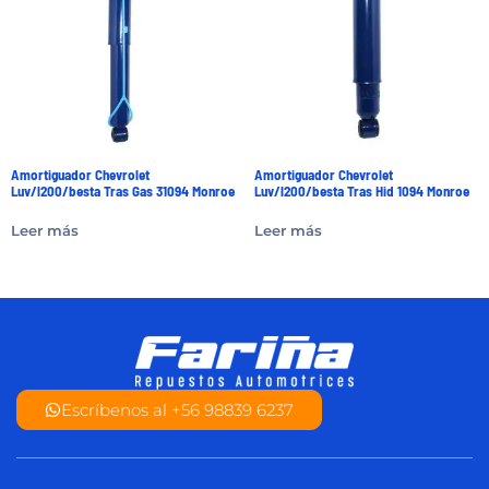
Amortiguador Chevrolet
Amortiguador Chevrolet
Luv/l200/besta Tras Gas 31094 Monroe
Luv/l200/besta Tras Hid 1094 Monroe
Leer más
Leer más
Escríbenos al +56 98839 6237