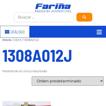
CATÁLOGO
Inicio
/ OEM / 1308A012J
1308A012J
Mostrando el único resultado