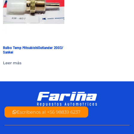
Bulbo Temp MitsubishiOutlander 2003/
Sankei
Leer más
Escríbenos al +56 98839 6237