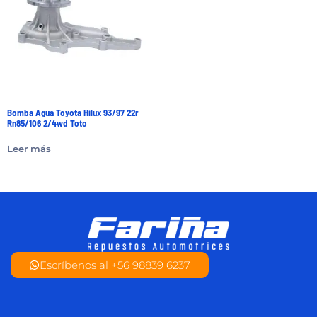
Bomba Agua Toyota Hilux 93/97 22r
Rn85/106 2/4wd Toto
Leer más
Escríbenos al +56 98839 6237