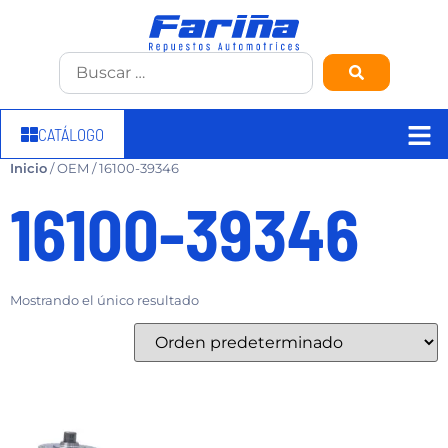
CATÁLOGO
Inicio
/ OEM / 16100-39346
16100-39346
Mostrando el único resultado