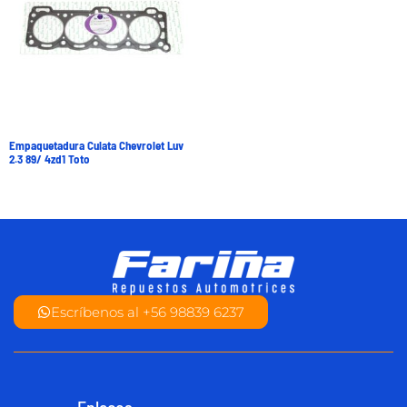
Empaquetadura Culata Chevrolet Luv
2.3 89/ 4zd1 Toto
Escríbenos al +56 98839 6237
Enlaces