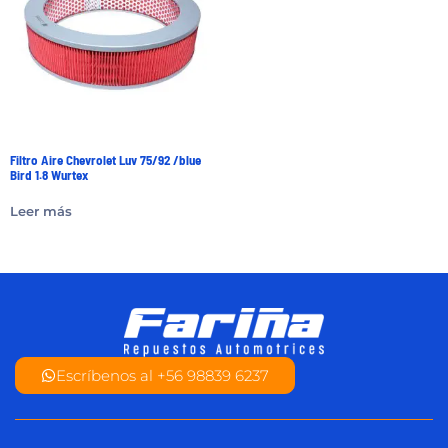
Filtro Aire Chevrolet Luv 75/92 /blue
Bird 1.8 Wurtex
Leer más
Escríbenos al +56 98839 6237