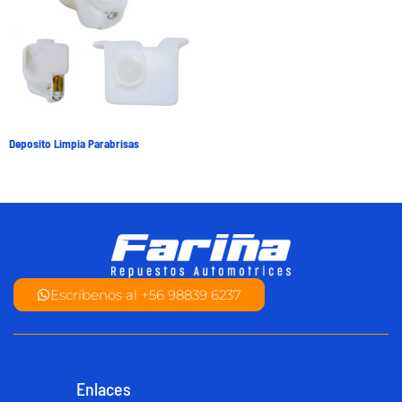
Deposito Limpia Parabrisas
Escríbenos al +56 98839 6237
Enlaces