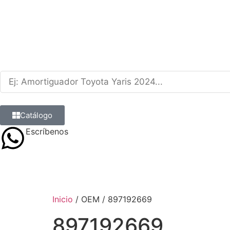
Catálogo
Escríbenos
9 8839 6237
Inicio
/ OEM / 897192669
897192669