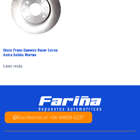
Disco Freno Daewoo Racer Corsa
Astra Solido Wurtex
Leer más
Escríbenos al +56 98839 6237