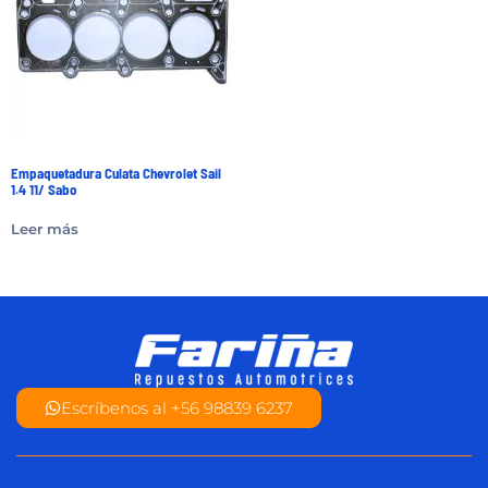
Empaquetadura Culata Chevrolet Sail
1.4 11/ Sabo
Leer más
Escríbenos al +56 98839 6237