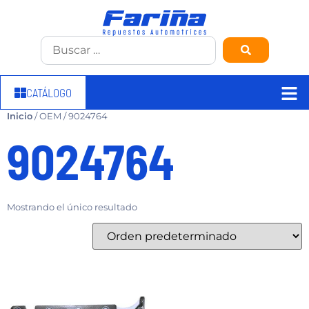
CATÁLOGO
Inicio
/ OEM / 9024764
9024764
Mostrando el único resultado