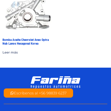
Bomba Aceite Chevrolet Aveo Optra
Nub Lanos Hexagonal Korea
Leer más
Escríbenos al +56 98839 6237