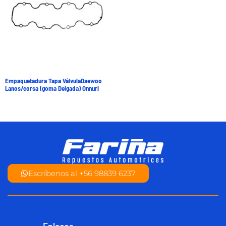
Empaquetadura Tapa VálvulaDaewoo
Lanos/corsa (goma Delgada) Onnuri
Escríbenos al +56 98839 6237
Enlaces