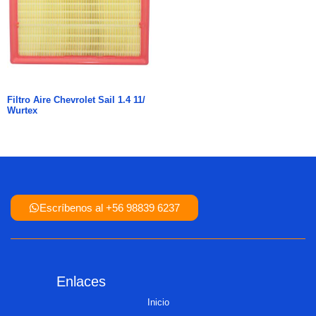
Filtro Aire Chevrolet Sail 1.4 11/
Wurtex
Escríbenos al +56 98839 6237
Enlaces
Inicio