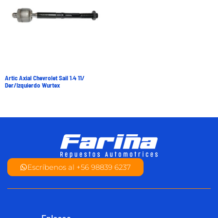
Artic Axial Chevrolet Sail 1.4 11/
Der/Izquierdo Wurtex
Escríbenos al +56 98839 6237
Enlaces