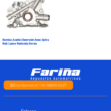
Bomba Aceite Chevrolet Aveo Optra
Nub Lanos Redonda Korea
Escríbenos al +56 98839 6237
Enlaces