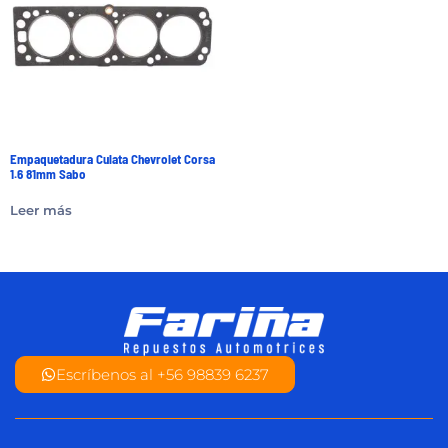
Empaquetadura Culata Chevrolet Corsa
1.6 81mm Sabo
Leer más
Escríbenos al +56 98839 6237