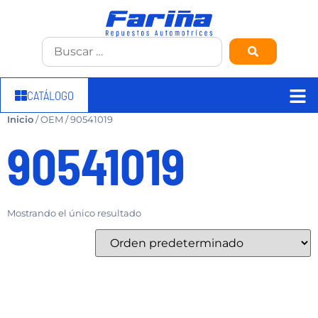
CATÁLOGO
Inicio
/ OEM / 90541019
90541019
Mostrando el único resultado