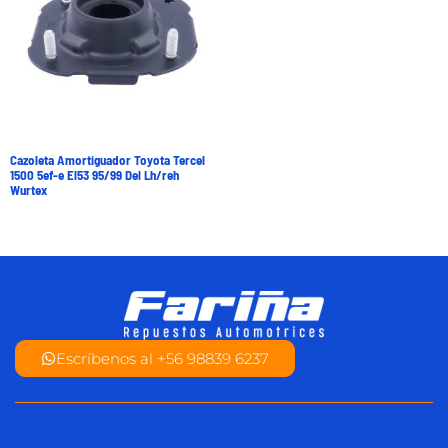
Cazoleta Amortiguador Toyota Tercel
1500 5ef-e El53 95/99 Del Lh/reh
Wurtex
Escríbenos al +56 98839 6237