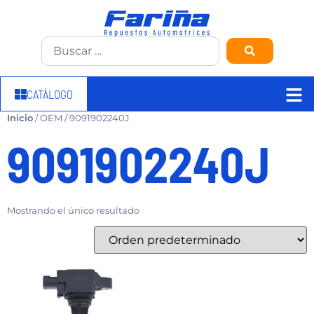
CATÁLOGO
Inicio
/ OEM / 9091902240J
9091902240J
Mostrando el único resultado