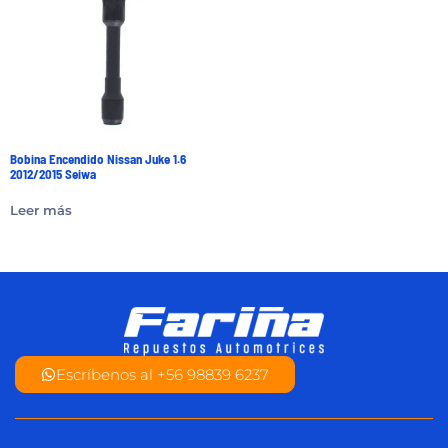
Bobina Encendido Nissan Juke 1.6
2012/2015 Seiwa
Leer más
Escríbenos al +56 98839 6237