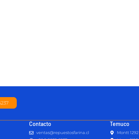
6237
Contacto
Temuco
ventas@repuestosfarina.cl
Montt 1292