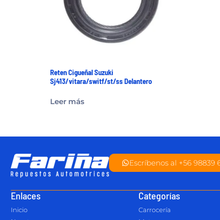
Reten Cigueñal Suzuki
Sj413/vitara/switf/st/ss Delantero
Leer más
Escríbenos al +56 98839 
Enlaces
Categorías
Inicio
Carrocería