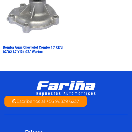
Bomba Agua Chevrolet Combo 1.7 X17d
97/02 1.7 Y17d 03/ Wurtex
Escríbenos al +56 98839 6237
Enlaces