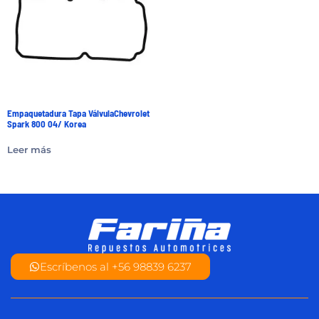
Empaquetadura Tapa VálvulaChevrolet
Spark 800 04/ Korea
Leer más
Escríbenos al +56 98839 6237