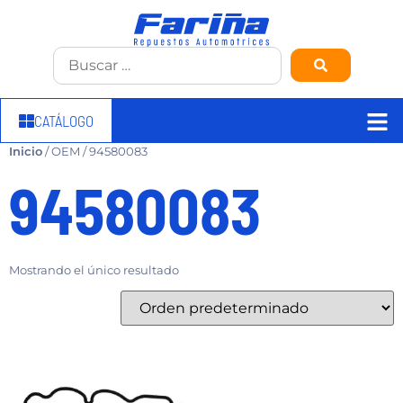
CATÁLOGO
Inicio
/ OEM / 94580083
94580083
Mostrando el único resultado