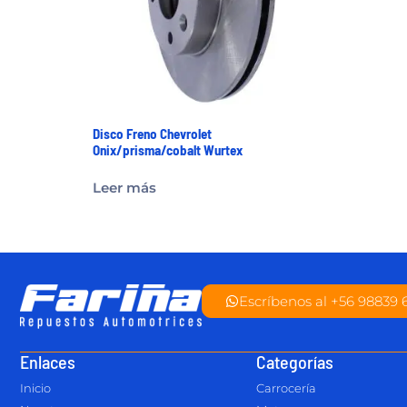
Disco Freno Chevrolet
Onix/prisma/cobalt Wurtex
Leer más
Escríbenos al +56 98839 
Enlaces
Categorías
Inicio
Carrocería