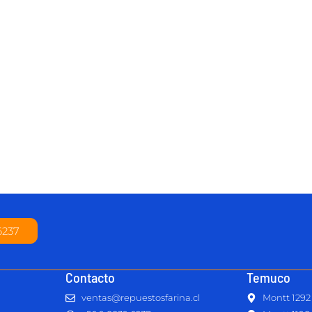
6237
Contacto
Temuco
ventas@repuestosfarina.cl
Montt 1292