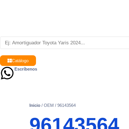
Catálogo
Escríbenos
9 8839 6237
Inicio
/ OEM / 96143564
96143564