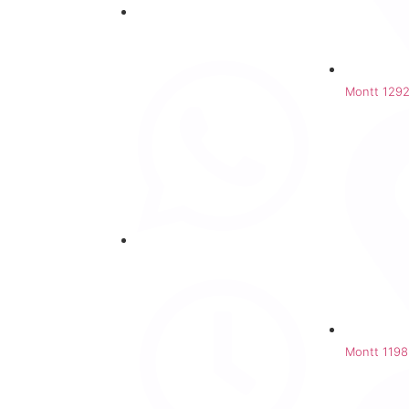
 y Anticongelante
ventas@repuestosfarina.cl
Montt 129
+56 9 8839 6237
Montt 1198