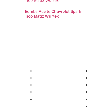
Bomba Aceite Chevrolet Spark
Tico Matiz Wurtex
Escríbenos al
Enlaces
Categorías
Inicio
Carrocería
Nosotros
Motor
Catálogo
Dirección
Ofertas
Eléctrico
Contacto
Frenos
Motor