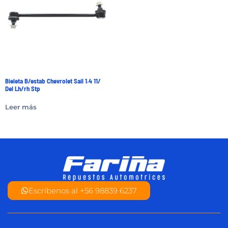
Bieleta B/estab Chevrolet Sail 1.4 11/
Del Lh/rh Stp
Leer más
Escríbenos al +56 98839 6237