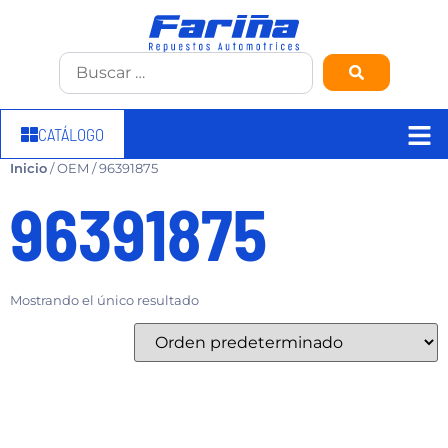
CATÁLOGO
Inicio
/ OEM / 96391875
96391875
Mostrando el único resultado