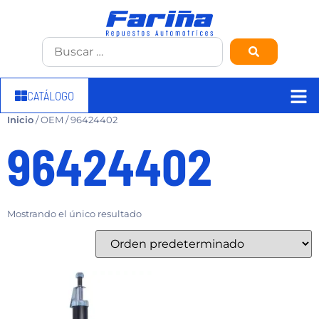
CATÁLOGO
Inicio
/ OEM / 96424402
96424402
Mostrando el único resultado