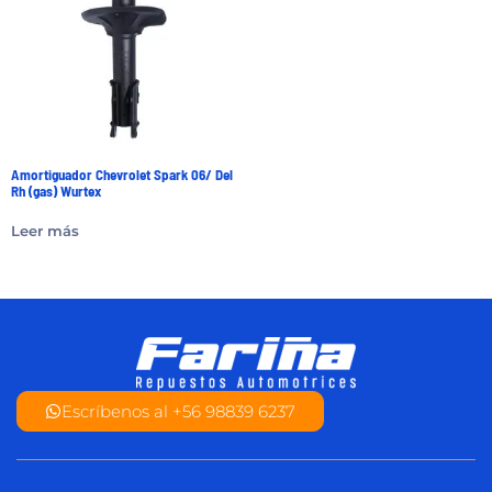
Amortiguador Chevrolet Spark 06/ Del
Rh (gas) Wurtex
Leer más
Escríbenos al +56 98839 6237