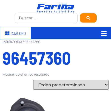
CATÁLOGO
Inicio
/ OEM / 96457360
96457360
Mostrando el único resultado