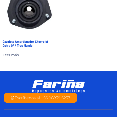
Cazoleta Amortiguador Chevrolet
Optra 04/ Tras Mando
Leer más
Escríbenos al +56 98839 6237