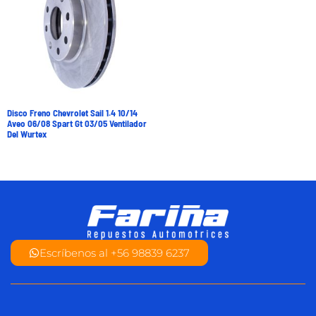
Disco Freno Chevrolet Sail 1.4 10/14
Aveo 06/08 Spart Gt 03/05 Ventilador
Del Wurtex
Escríbenos al +56 98839 6237