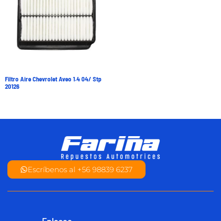
Filtro Aire Chevrolet Aveo 1.4 04/ Stp
20126
Escríbenos al +56 98839 6237
Enlaces