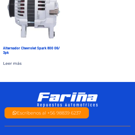
Alternador Chevrolet Spark 800 06/
3pk
Leer más
Escríbenos al +56 98839 6237