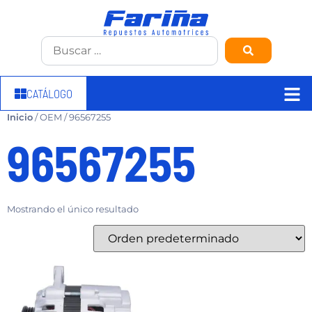
CATÁLOGO
Inicio
/ OEM / 96567255
96567255
Mostrando el único resultado