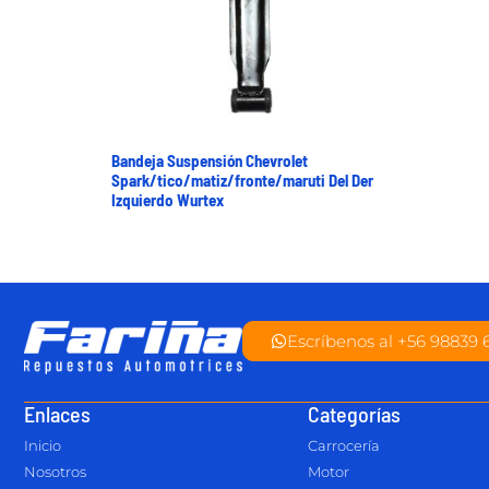
Bandeja Suspensión Chevrolet
Spark/tico/matiz/fronte/maruti Del Der
Izquierdo Wurtex
Escríbenos al +56 98839 
Enlaces
Categorías
Inicio
Carrocería
Nosotros
Motor