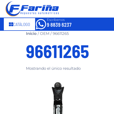
Escríbenos
CATÁLOGO
9 8839 6237
Inicio
/ OEM / 96611265
96611265
Mostrando el único resultado