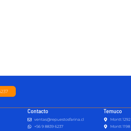
6237
Contacto
Temuco
ventas@repuestosfarina.cl
Montt 1292
+56 9 8839 6237
Montt 1198