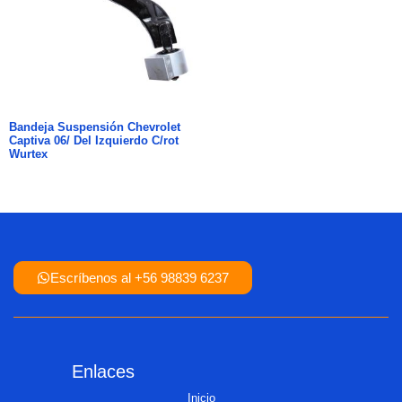
Bandeja Suspensión Chevrolet
Captiva 06/ Del Izquierdo C/rot
Wurtex
Escríbenos al +56 98839 6237
Enlaces
Inicio