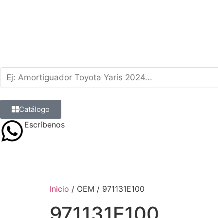
Catálogo
Escríbenos
9 8839 6237
Inicio
/ OEM / 971131E100
971131E100