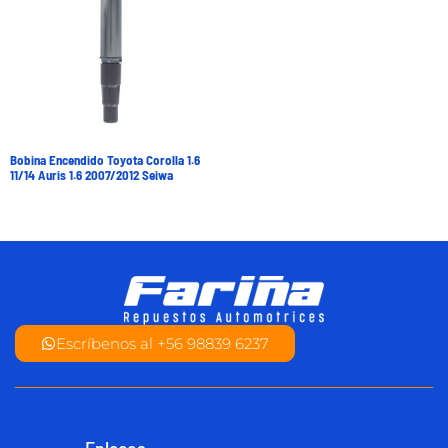
Bobina Encendido Toyota Corolla 1.6
11/14 Auris 1.6 2007/2012 Seiwa
Escríbenos al +56 98839 6237
Enlaces