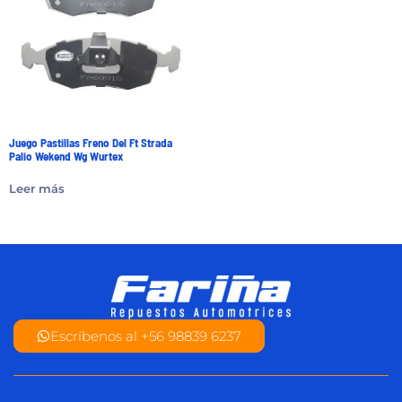
Juego Pastillas Freno Del Ft Strada
Palio Wekend Wg Wurtex
Leer más
Escríbenos al +56 98839 6237